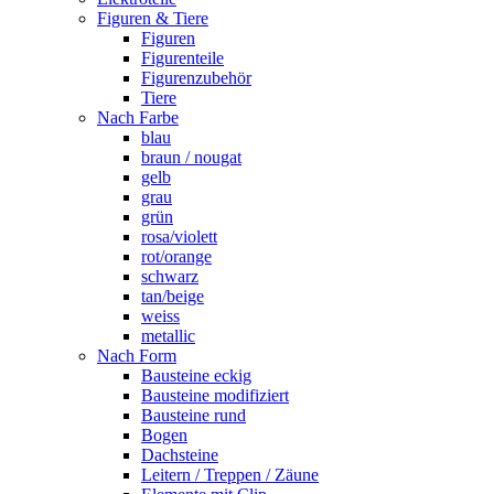
Figuren & Tiere
Figuren
Figurenteile
Figurenzubehör
Tiere
Nach Farbe
blau
braun / nougat
gelb
grau
grün
rosa/violett
rot/orange
schwarz
tan/beige
weiss
metallic
Nach Form
Bausteine eckig
Bausteine modifiziert
Bausteine rund
Bogen
Dachsteine
Leitern / Treppen / Zäune