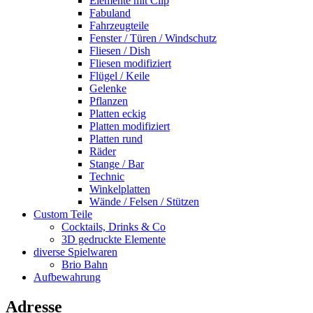
Elemente mit Clip
Fabuland
Fahrzeugteile
Fenster / Türen / Windschutz
Fliesen / Dish
Fliesen modifiziert
Flügel / Keile
Gelenke
Pflanzen
Platten eckig
Platten modifiziert
Platten rund
Räder
Stange / Bar
Technic
Winkelplatten
Wände / Felsen / Stützen
Custom Teile
Cocktails, Drinks & Co
3D gedruckte Elemente
diverse Spielwaren
Brio Bahn
Aufbewahrung
Adresse