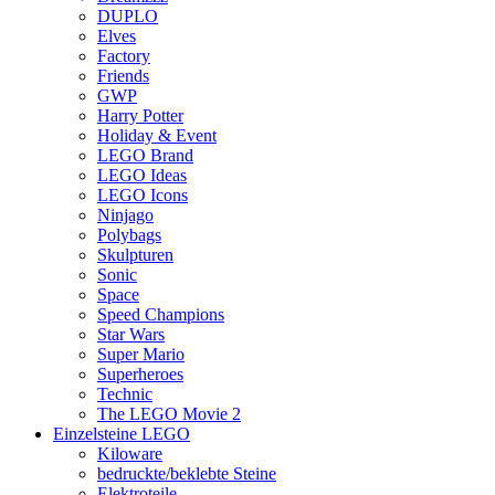
DUPLO
Elves
Factory
Friends
GWP
Harry Potter
Holiday & Event
LEGO Brand
LEGO Ideas
LEGO Icons
Ninjago
Polybags
Skulpturen
Sonic
Space
Speed Champions
Star Wars
Super Mario
Superheroes
Technic
The LEGO Movie 2
Einzelsteine LEGO
Kiloware
bedruckte/beklebte Steine
Elektroteile