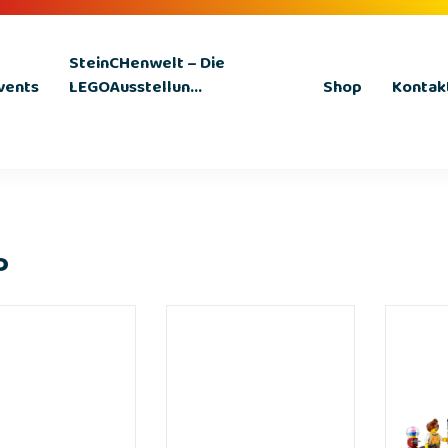
SteinCHenwelt – Die
vents
LEGOAusstellun...
Shop
Kontak
P