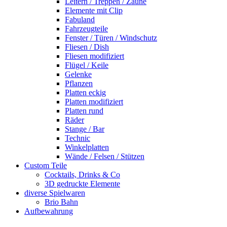
Leitern / Treppen / Zäune
Elemente mit Clip
Fabuland
Fahrzeugteile
Fenster / Türen / Windschutz
Fliesen / Dish
Fliesen modifiziert
Flügel / Keile
Gelenke
Pflanzen
Platten eckig
Platten modifiziert
Platten rund
Räder
Stange / Bar
Technic
Winkelplatten
Wände / Felsen / Stützen
Custom Teile
Cocktails, Drinks & Co
3D gedruckte Elemente
diverse Spielwaren
Brio Bahn
Aufbewahrung