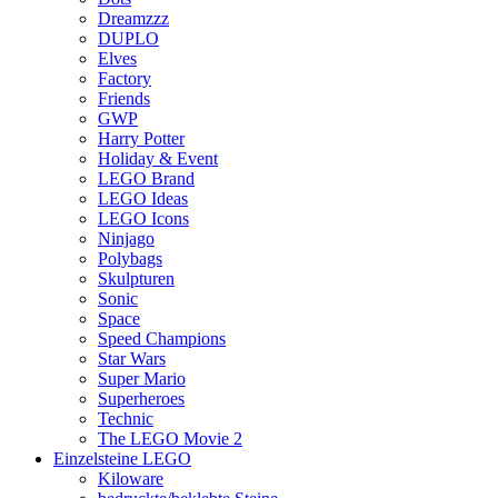
Dreamzzz
DUPLO
Elves
Factory
Friends
GWP
Harry Potter
Holiday & Event
LEGO Brand
LEGO Ideas
LEGO Icons
Ninjago
Polybags
Skulpturen
Sonic
Space
Speed Champions
Star Wars
Super Mario
Superheroes
Technic
The LEGO Movie 2
Einzelsteine LEGO
Kiloware