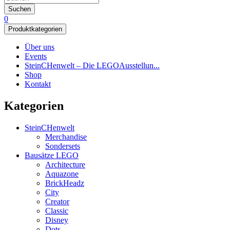
Suchen
0
Produktkategorien
Über uns
Events
SteinCHenwelt – Die LEGOAusstellun...
Shop
Kontakt
Kategorien
SteinCHenwelt
Merchandise
Sondersets
Bausätze LEGO
Architecture
Aquazone
BrickHeadz
City
Creator
Classic
Disney
Dots