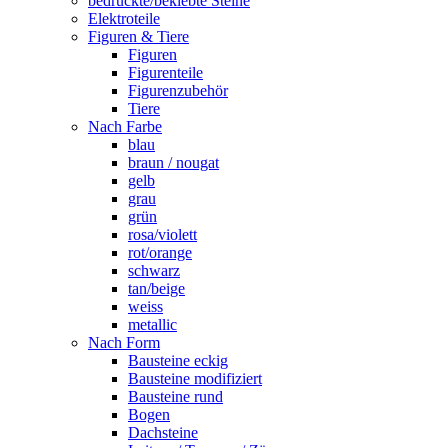
bedruckte/beklebte Steine
Elektroteile
Figuren & Tiere
Figuren
Figurenteile
Figurenzubehör
Tiere
Nach Farbe
blau
braun / nougat
gelb
grau
grün
rosa/violett
rot/orange
schwarz
tan/beige
weiss
metallic
Nach Form
Bausteine eckig
Bausteine modifiziert
Bausteine rund
Bogen
Dachsteine