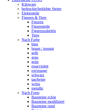
Kiloware
bedruckte/beklebte Steine
Elektroteile
Figuren & Tiere
Figuren
Figurenteile
Figurenzubehör
Tiere
Nach Farbe
blau
braun / nougat
gelb
grau
grün
rosa/violett
rot/orange
schwarz
tan/beige
weiss
metallic
Nach Form
Bausteine eckig
Bausteine modifiziert
Bausteine rund