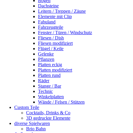
Bogen
Dachsteine
Leitern / Treppen / Zäune
Elemente mit Clip
Fabuland
Fahrzeugteile
Fenster / Türen / Windschutz
Fliesen / Dish
Fliesen modifiziert
Flügel / Keile
Gelenke
Pflanzen
Platten eckig
Platten modifiziert
Platten rund
Räder
Stange / Bar
Technic
Winkelplatten
Wände / Felsen / Stützen
Custom Teile
Cocktails, Drinks & Co
3D gedruckte Elemente
diverse Spielwaren
Brio Bahn