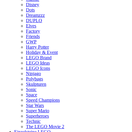
Disney
Dots
Dreamzzz
DUPLO
Elves
Factory
Friends
GWP
Harry Potter
Holiday & Event
LEGO Brand
LEGO Ideas
LEGO Icons
Ninjago
Polybags
Skulpturen
Sonic
Space
Speed Champions
Star Wars
Super Mario
Superheroes
Technic
The LEGO Movie 2
Einzelsteine LEGO