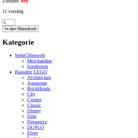
Zustand:
neu
11 vorrätig
In den Warenkorb
Kategorie
SteinCHenwelt
Merchandise
Sondersets
Bausätze LEGO
Architecture
Aquazone
BrickHeadz
City
Creator
Classic
Disney
Dots
Dreamzzz
DUPLO
Elves