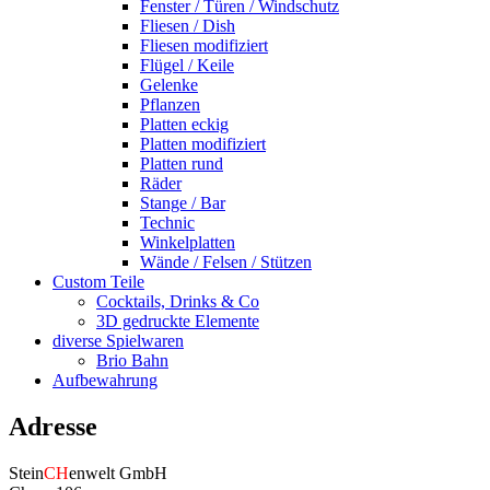
Fenster / Türen / Windschutz
Fliesen / Dish
Fliesen modifiziert
Flügel / Keile
Gelenke
Pflanzen
Platten eckig
Platten modifiziert
Platten rund
Räder
Stange / Bar
Technic
Winkelplatten
Wände / Felsen / Stützen
Custom Teile
Cocktails, Drinks & Co
3D gedruckte Elemente
diverse Spielwaren
Brio Bahn
Aufbewahrung
Adresse
Stein
CH
enwelt GmbH