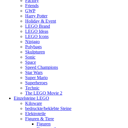
Factory
Friends
GWP
Harry Potter
Holiday & Event
LEGO Brand
LEGO Ideas
LEGO Icons
Ninjago
Polybags
Skulpturen
Sonic
Space
Speed Champions
Star Wars
Super Mario
Superheroes
Technic
The LEGO Movie 2
Einzelsteine LEGO
Kiloware
bedruckte/beklebte Steine
Elektroteile
Figuren & Tiere
Figuren