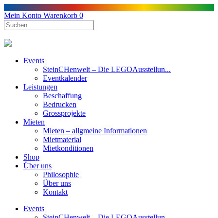
Mein Konto
Warenkorb
0
Events
SteinCHenwelt – Die LEGOAusstellun...
Eventkalender
Leistungen
Beschaffung
Bedrucken
Grossprojekte
Mieten
Mieten – allgmeine Informationen
Mietmaterial
Mietkonditionen
Shop
Über uns
Philosophie
Über uns
Kontakt
Events
SteinCHenwelt – Die LEGOAusstellun...