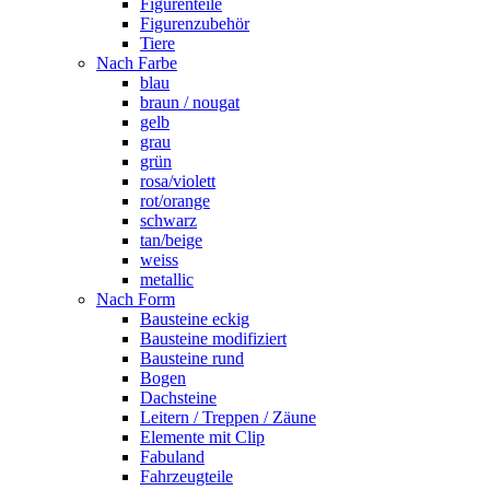
Figurenteile
Figurenzubehör
Tiere
Nach Farbe
blau
braun / nougat
gelb
grau
grün
rosa/violett
rot/orange
schwarz
tan/beige
weiss
metallic
Nach Form
Bausteine eckig
Bausteine modifiziert
Bausteine rund
Bogen
Dachsteine
Leitern / Treppen / Zäune
Elemente mit Clip
Fabuland
Fahrzeugteile