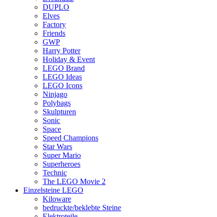
DUPLO
Elves
Factory
Friends
GWP
Harry Potter
Holiday & Event
LEGO Brand
LEGO Ideas
LEGO Icons
Ninjago
Polybags
Skulpturen
Sonic
Space
Speed Champions
Star Wars
Super Mario
Superheroes
Technic
The LEGO Movie 2
Einzelsteine LEGO
Kiloware
bedruckte/beklebte Steine
Elektroteile