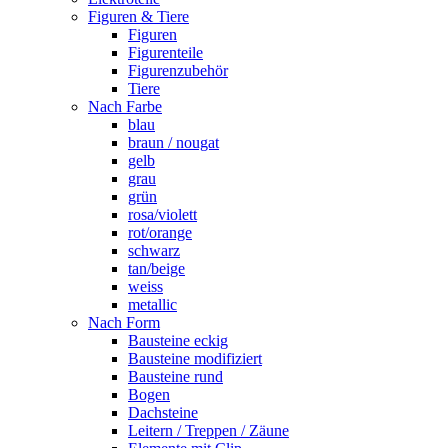
Figuren & Tiere
Figuren
Figurenteile
Figurenzubehör
Tiere
Nach Farbe
blau
braun / nougat
gelb
grau
grün
rosa/violett
rot/orange
schwarz
tan/beige
weiss
metallic
Nach Form
Bausteine eckig
Bausteine modifiziert
Bausteine rund
Bogen
Dachsteine
Leitern / Treppen / Zäune