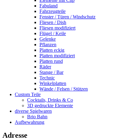
Elemente mit Clip
Fabuland
Fahrzeugteile
Fenster / Türen / Windschutz
Fliesen / Dish
Fliesen modifiziert
Flügel / Keile
Gelenke
Pflanzen
Platten eckig
Platten modifiziert
Platten rund
Räder
Stange / Bar
Technic
Winkelplatten
Wände / Felsen / Stützen
Custom Teile
Cocktails, Drinks & Co
3D gedruckte Elemente
diverse Spielwaren
Brio Bahn
Aufbewahrung
Adresse