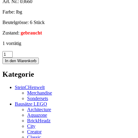
Art. Nr.: 03660
Farbe: lbg
Beutelgrösse: 6 Stück
Zustand:
gebraucht
1 vorrätig
In den Warenkorb
Kategorie
SteinCHenwelt
Merchandise
Sondersets
Bausätze LEGO
Architecture
Aquazone
BrickHeadz
City
Creator
Classic