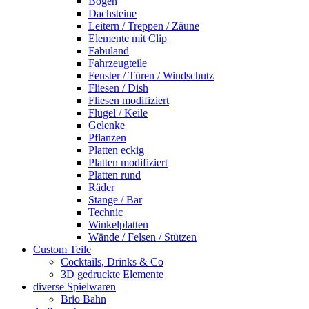
Bogen
Dachsteine
Leitern / Treppen / Zäune
Elemente mit Clip
Fabuland
Fahrzeugteile
Fenster / Türen / Windschutz
Fliesen / Dish
Fliesen modifiziert
Flügel / Keile
Gelenke
Pflanzen
Platten eckig
Platten modifiziert
Platten rund
Räder
Stange / Bar
Technic
Winkelplatten
Wände / Felsen / Stützen
Custom Teile
Cocktails, Drinks & Co
3D gedruckte Elemente
diverse Spielwaren
Brio Bahn