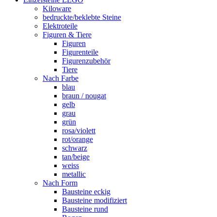
Kiloware
bedruckte/beklebte Steine
Elektroteile
Figuren & Tiere
Figuren
Figurenteile
Figurenzubehör
Tiere
Nach Farbe
blau
braun / nougat
gelb
grau
grün
rosa/violett
rot/orange
schwarz
tan/beige
weiss
metallic
Nach Form
Bausteine eckig
Bausteine modifiziert
Bausteine rund