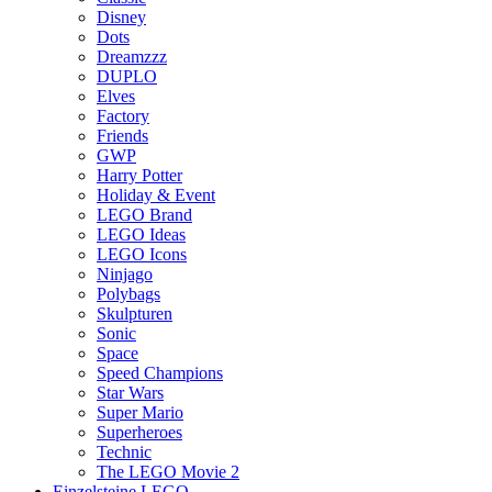
Disney
Dots
Dreamzzz
DUPLO
Elves
Factory
Friends
GWP
Harry Potter
Holiday & Event
LEGO Brand
LEGO Ideas
LEGO Icons
Ninjago
Polybags
Skulpturen
Sonic
Space
Speed Champions
Star Wars
Super Mario
Superheroes
Technic
The LEGO Movie 2
Einzelsteine LEGO