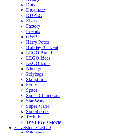
Dots
Dreamzzz
DUPLO
Elves
Factory
Friends
GWP
Harry Potter
Holiday & Event
LEGO Brand
LEGO Ideas
LEGO Icons
Ninjago
Polybags
Skulpturen
Sonic
Space
Speed Champions
Star Wars
Super Mario
Superheroes
Technic
The LEGO Movie 2
Einzelsteine LEGO
Kiloware