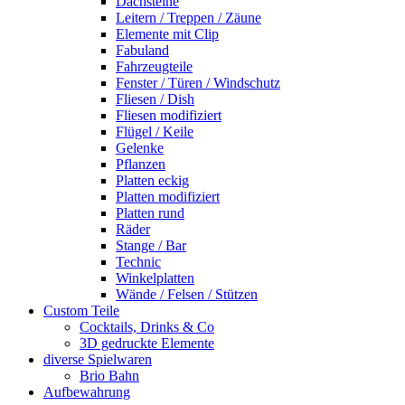
Dachsteine
Leitern / Treppen / Zäune
Elemente mit Clip
Fabuland
Fahrzeugteile
Fenster / Türen / Windschutz
Fliesen / Dish
Fliesen modifiziert
Flügel / Keile
Gelenke
Pflanzen
Platten eckig
Platten modifiziert
Platten rund
Räder
Stange / Bar
Technic
Winkelplatten
Wände / Felsen / Stützen
Custom Teile
Cocktails, Drinks & Co
3D gedruckte Elemente
diverse Spielwaren
Brio Bahn
Aufbewahrung