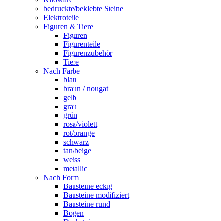
bedruckte/beklebte Steine
Elektroteile
Figuren & Tiere
Figuren
Figurenteile
Figurenzubehör
Tiere
Nach Farbe
blau
braun / nougat
gelb
grau
grün
rosa/violett
rot/orange
schwarz
tan/beige
weiss
metallic
Nach Form
Bausteine eckig
Bausteine modifiziert
Bausteine rund
Bogen