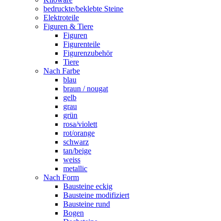
bedruckte/beklebte Steine
Elektroteile
Figuren & Tiere
Figuren
Figurenteile
Figurenzubehör
Tiere
Nach Farbe
blau
braun / nougat
gelb
grau
grün
rosa/violett
rot/orange
schwarz
tan/beige
weiss
metallic
Nach Form
Bausteine eckig
Bausteine modifiziert
Bausteine rund
Bogen