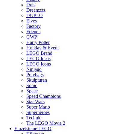
Dots
Dreamzzz
DUPLO
Elves
Factory
Friends
GWP
Harry Potter
Holiday & Event
LEGO Brand
LEGO Ideas
LEGO Icons
Ninjago
Polybags
Skulpturen
Sonic
Space
Speed Champions
Star Wars
Super Mario
Superheroes
Technic
The LEGO Movie 2
Einzelsteine LEGO
Kiloware