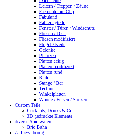
Dachsteine
Leitern / Treppen / Zäune
Elemente mit Clip
Fabuland
Fahrzeugteile
Fenster / Türen / Windschutz
Fliesen / Dish
Fliesen modifiziert
Flügel / Keile
Gelenke
Pflanzen
Platten eckig
Platten modifiziert
Platten rund
Räder
Stange / Bar
Technic
Winkelplatten
Wände / Felsen / Stützen
Custom Teile
Cocktails, Drinks & Co
3D gedruckte Elemente
diverse Spielwaren
Brio Bahn
Aufbewahrung