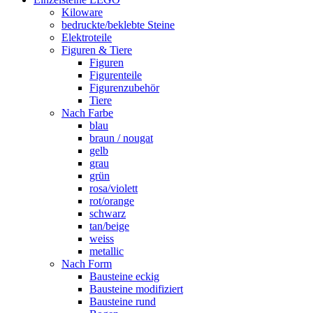
Kiloware
bedruckte/beklebte Steine
Elektroteile
Figuren & Tiere
Figuren
Figurenteile
Figurenzubehör
Tiere
Nach Farbe
blau
braun / nougat
gelb
grau
grün
rosa/violett
rot/orange
schwarz
tan/beige
weiss
metallic
Nach Form
Bausteine eckig
Bausteine modifiziert
Bausteine rund