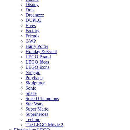
Disney
Dots
Dreamzzz
DUPLO
Elves
Factory
Friends
GWP
Harry Potter
Holiday & Event
LEGO Brand
LEGO Ideas
LEGO Icons
Ninjago
Polybags
Skulpturen
Sonic
Space
Speed Champions
Star Wars
Super Mario
Superheroes
Technic
The LEGO Movie 2
Einzelsteine LEGO