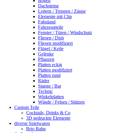
Bogen
Dachsteine
Leitern / Treppen / Zäune
Elemente mit Clip
Fabuland
Fahrzeugteile
Fenster / Türen / Windschutz
Fliesen / Dish
Fliesen modifiziert
Flügel / Keile
Gelenke
Pflanzen
Platten eckig
Platten modifiziert
Platten rund
Räder
Stange / Bar
Technic
Winkelplatten
Wände / Felsen / Stützen
Custom Teile
Cocktails, Drinks & Co
3D gedruckte Elemente
diverse Spielwaren
Brio Bahn