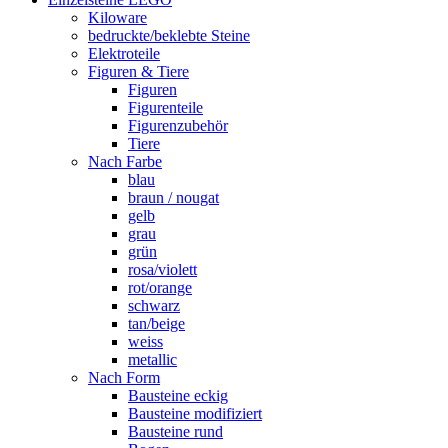
Kiloware
bedruckte/beklebte Steine
Elektroteile
Figuren & Tiere
Figuren
Figurenteile
Figurenzubehör
Tiere
Nach Farbe
blau
braun / nougat
gelb
grau
grün
rosa/violett
rot/orange
schwarz
tan/beige
weiss
metallic
Nach Form
Bausteine eckig
Bausteine modifiziert
Bausteine rund