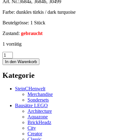
Art. Nr.:3684a, 3684b, 30499
Farbe: dunkles türkis / dark turquoise
Beutelgrösse: 1 Stück
Zustand:
gebraucht
1 vorrätig
In den Warenkorb
Kategorie
SteinCHenwelt
Merchandise
Sondersets
Bausätze LEGO
Architecture
Aquazone
BrickHeadz
City
Creator
Classic