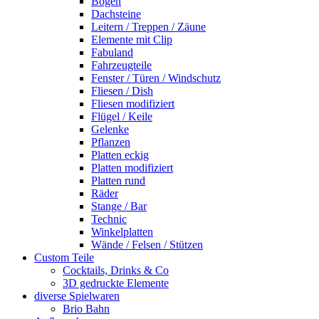
Bogen
Dachsteine
Leitern / Treppen / Zäune
Elemente mit Clip
Fabuland
Fahrzeugteile
Fenster / Türen / Windschutz
Fliesen / Dish
Fliesen modifiziert
Flügel / Keile
Gelenke
Pflanzen
Platten eckig
Platten modifiziert
Platten rund
Räder
Stange / Bar
Technic
Winkelplatten
Wände / Felsen / Stützen
Custom Teile
Cocktails, Drinks & Co
3D gedruckte Elemente
diverse Spielwaren
Brio Bahn