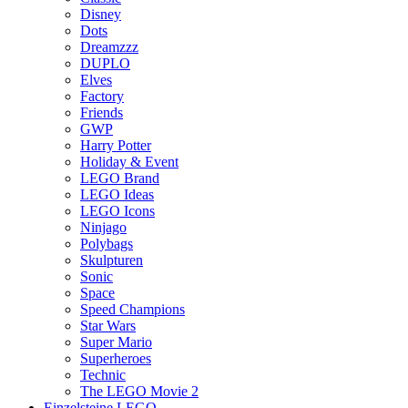
Disney
Dots
Dreamzzz
DUPLO
Elves
Factory
Friends
GWP
Harry Potter
Holiday & Event
LEGO Brand
LEGO Ideas
LEGO Icons
Ninjago
Polybags
Skulpturen
Sonic
Space
Speed Champions
Star Wars
Super Mario
Superheroes
Technic
The LEGO Movie 2
Einzelsteine LEGO