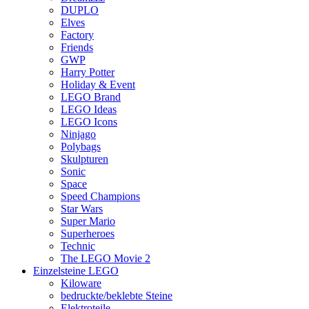
DUPLO
Elves
Factory
Friends
GWP
Harry Potter
Holiday & Event
LEGO Brand
LEGO Ideas
LEGO Icons
Ninjago
Polybags
Skulpturen
Sonic
Space
Speed Champions
Star Wars
Super Mario
Superheroes
Technic
The LEGO Movie 2
Einzelsteine LEGO
Kiloware
bedruckte/beklebte Steine
Elektroteile