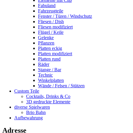
Elemente mit Clip
Fabuland
Fahrzeugteile
Fenster / Türen / Windschutz
Fliesen / Dish
Fliesen modifiziert
Flügel / Keile
Gelenke
Pflanzen
Platten eckig
Platten modifiziert
Platten rund
Räder
Stange / Bar
Technic
Winkelplatten
Wände / Felsen / Stützen
Custom Teile
Cocktails, Drinks & Co
3D gedruckte Elemente
diverse Spielwaren
Brio Bahn
Aufbewahrung
Adresse