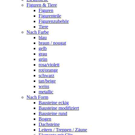
Figuren & Tiere
Figuren
Figurenteile
Figurenzubehör
Tiere
Nach Farbe
blau
braun / nougat
gelb
grau
grün
rosa/violett
rot/orange
schwarz
tan/beige
weiss
metallic
Nach Form
Bausteine eckig
Bausteine modifiziert
Bausteine rund
Bogen
Dachsteine
Leitern / Treppen / Zäune