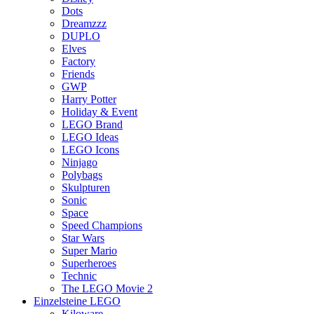
Dots
Dreamzzz
DUPLO
Elves
Factory
Friends
GWP
Harry Potter
Holiday & Event
LEGO Brand
LEGO Ideas
LEGO Icons
Ninjago
Polybags
Skulpturen
Sonic
Space
Speed Champions
Star Wars
Super Mario
Superheroes
Technic
The LEGO Movie 2
Einzelsteine LEGO
Kiloware