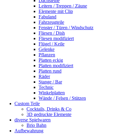
Dachsteine
Leitern / Treppen / Zäune
Elemente mit Clip
Fabuland
Fahrzeugteile
Fenster / Türen / Windschutz
Fliesen / Dish
Fliesen modifiziert
Flügel / Keile
Gelenke
Pflanzen
Platten eckig
Platten modifiziert
Platten rund
Räder
Stange / Bar
Technic
Winkelplatten
Wände / Felsen / Stützen
Custom Teile
Cocktails, Drinks & Co
3D gedruckte Elemente
diverse Spielwaren
Brio Bahn
Aufbewahrung