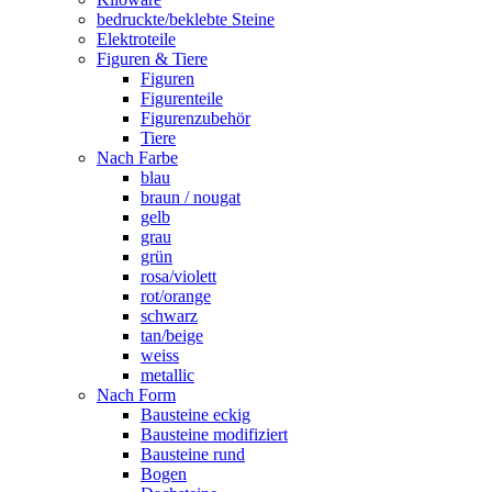
bedruckte/beklebte Steine
Elektroteile
Figuren & Tiere
Figuren
Figurenteile
Figurenzubehör
Tiere
Nach Farbe
blau
braun / nougat
gelb
grau
grün
rosa/violett
rot/orange
schwarz
tan/beige
weiss
metallic
Nach Form
Bausteine eckig
Bausteine modifiziert
Bausteine rund
Bogen