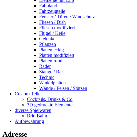
Elemente mit Clip
Fabuland
Fahrzeugteile
Fenster / Türen / Windschutz
Fliesen / Dish
Fliesen modifiziert
Flügel / Keile
Gelenke
Pflanzen
Platten eckig
Platten modifiziert
Platten rund
Räder
Stange / Bar
Technic
Winkelplatten
Wände / Felsen / Stützen
Custom Teile
Cocktails, Drinks & Co
3D gedruckte Elemente
diverse Spielwaren
Brio Bahn
Aufbewahrung
Adresse