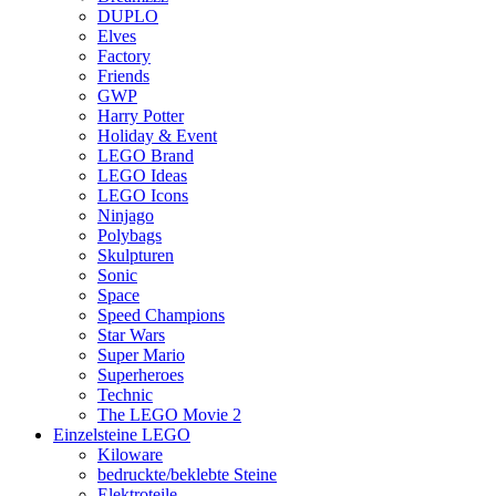
DUPLO
Elves
Factory
Friends
GWP
Harry Potter
Holiday & Event
LEGO Brand
LEGO Ideas
LEGO Icons
Ninjago
Polybags
Skulpturen
Sonic
Space
Speed Champions
Star Wars
Super Mario
Superheroes
Technic
The LEGO Movie 2
Einzelsteine LEGO
Kiloware
bedruckte/beklebte Steine
Elektroteile