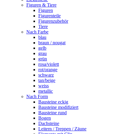
Figuren & Tiere
Figuren
Figurenteile
Figurenzubehör
Tiere
Nach Farbe
blau
braun / nougat
gelb
grau
grün
rosa/violett
rot/orange
schwarz
tan/beige
weiss
metallic
Nach Form
Bausteine eckig
Bausteine modifiziert
Bausteine rund
Bogen
Dachsteine
Leitern / Treppen / Zäune