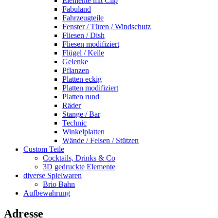
Elemente mit Clip
Fabuland
Fahrzeugteile
Fenster / Türen / Windschutz
Fliesen / Dish
Fliesen modifiziert
Flügel / Keile
Gelenke
Pflanzen
Platten eckig
Platten modifiziert
Platten rund
Räder
Stange / Bar
Technic
Winkelplatten
Wände / Felsen / Stützen
Custom Teile
Cocktails, Drinks & Co
3D gedruckte Elemente
diverse Spielwaren
Brio Bahn
Aufbewahrung
Adresse