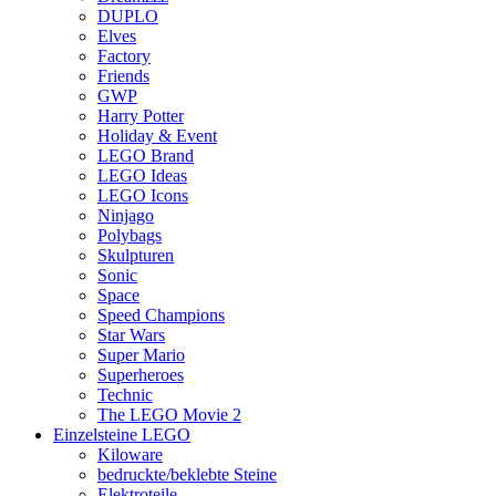
DUPLO
Elves
Factory
Friends
GWP
Harry Potter
Holiday & Event
LEGO Brand
LEGO Ideas
LEGO Icons
Ninjago
Polybags
Skulpturen
Sonic
Space
Speed Champions
Star Wars
Super Mario
Superheroes
Technic
The LEGO Movie 2
Einzelsteine LEGO
Kiloware
bedruckte/beklebte Steine
Elektroteile