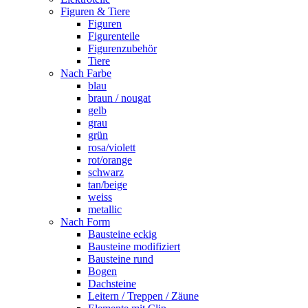
Figuren & Tiere
Figuren
Figurenteile
Figurenzubehör
Tiere
Nach Farbe
blau
braun / nougat
gelb
grau
grün
rosa/violett
rot/orange
schwarz
tan/beige
weiss
metallic
Nach Form
Bausteine eckig
Bausteine modifiziert
Bausteine rund
Bogen
Dachsteine
Leitern / Treppen / Zäune