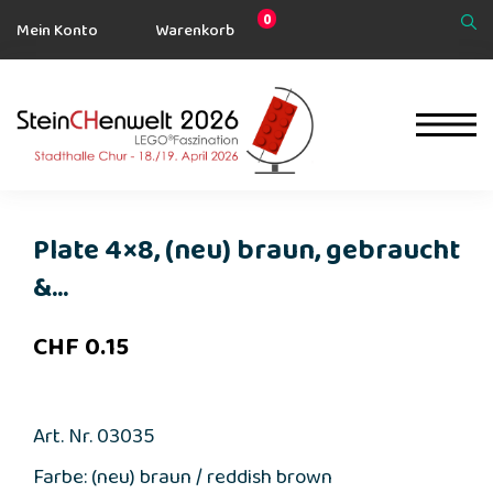
0
Mein Konto
Warenkorb
Plate 4×8, (neu) braun, gebraucht
&...
CHF
0.15
Art. Nr. 03035
Farbe: (neu) braun / reddish brown