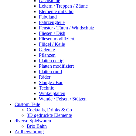
Dachsteine
Leitern / Treppen / Zäune
Elemente mit Clip
Fabuland
Fahrzeugteile
Fenster / Türen / Windschutz
Fliesen / Dish
Fliesen modifiziert
Flügel / Keile
Gelenke
Pflanzen
Platten eckig
Platten modifiziert
Platten rund
Räder
Stange / Bar
Technic
Winkelplatten
Wände / Felsen / Stützen
Custom Teile
Cocktails, Drinks & Co
3D gedruckte Elemente
diverse Spielwaren
Brio Bahn
Aufbewahrung