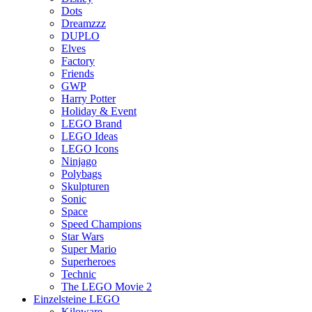
Dots
Dreamzzz
DUPLO
Elves
Factory
Friends
GWP
Harry Potter
Holiday & Event
LEGO Brand
LEGO Ideas
LEGO Icons
Ninjago
Polybags
Skulpturen
Sonic
Space
Speed Champions
Star Wars
Super Mario
Superheroes
Technic
The LEGO Movie 2
Einzelsteine LEGO
Kiloware