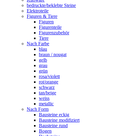
bedruckte/beklebte Steine
Elektroteile
Figuren & Tiere
Figuren
Figurenteile
Figurenzubehör
Tiere
Nach Farbe
blau
braun / nougat
gelb
grau
grün
rosa/violett
rot/orange
schwarz
tan/beige
weiss
metallic
Nach Form
Bausteine eckig
Bausteine modifiziert
Bausteine rund
Bogen