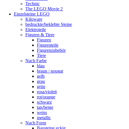
Technic
The LEGO Movie 2
Einzelsteine LEGO
Kiloware
bedruckte/beklebte Steine
Elektroteile
Figuren & Tiere
Figuren
Figurenteile
Figurenzubehör
Tiere
Nach Farbe
blau
braun / nougat
gelb
grau
grün
rosa/violett
rot/orange
schwarz
tan/beige
weiss
metallic
Nach Form
Bausteine eckig