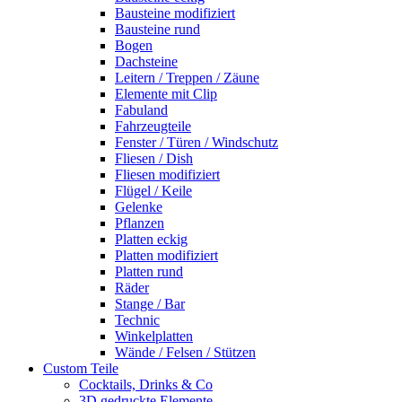
Bausteine modifiziert
Bausteine rund
Bogen
Dachsteine
Leitern / Treppen / Zäune
Elemente mit Clip
Fabuland
Fahrzeugteile
Fenster / Türen / Windschutz
Fliesen / Dish
Fliesen modifiziert
Flügel / Keile
Gelenke
Pflanzen
Platten eckig
Platten modifiziert
Platten rund
Räder
Stange / Bar
Technic
Winkelplatten
Wände / Felsen / Stützen
Custom Teile
Cocktails, Drinks & Co
3D gedruckte Elemente