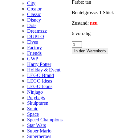
Farbe: tan
City
Creator
Beutelgrösse: 1 Stück
Classic
Disney
Zustand:
neu
Dots
Dreamzzz
6 vorrätig
DUPLO
Elves
Factory
In den Warenkorb
Friends
GWP
Harry Potter
Holiday & Event
LEGO Brand
LEGO Ideas
LEGO Icons
Ninjago
Polybags
Skulpturen
Sonic
Space
Speed Champions
Star Wars
Super Mario
Superheroes