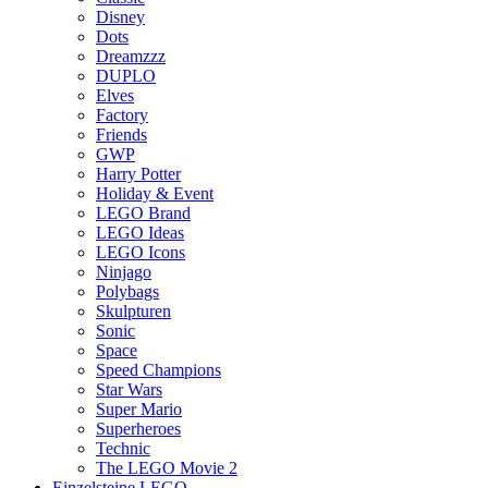
Disney
Dots
Dreamzzz
DUPLO
Elves
Factory
Friends
GWP
Harry Potter
Holiday & Event
LEGO Brand
LEGO Ideas
LEGO Icons
Ninjago
Polybags
Skulpturen
Sonic
Space
Speed Champions
Star Wars
Super Mario
Superheroes
Technic
The LEGO Movie 2
Einzelsteine LEGO