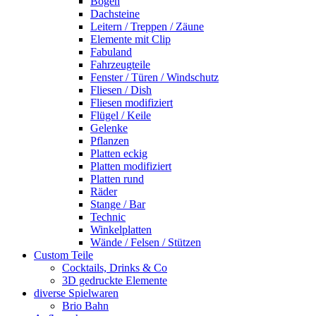
Bogen
Dachsteine
Leitern / Treppen / Zäune
Elemente mit Clip
Fabuland
Fahrzeugteile
Fenster / Türen / Windschutz
Fliesen / Dish
Fliesen modifiziert
Flügel / Keile
Gelenke
Pflanzen
Platten eckig
Platten modifiziert
Platten rund
Räder
Stange / Bar
Technic
Winkelplatten
Wände / Felsen / Stützen
Custom Teile
Cocktails, Drinks & Co
3D gedruckte Elemente
diverse Spielwaren
Brio Bahn