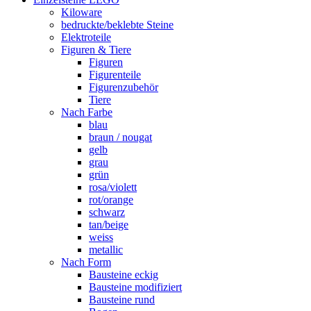
Kiloware
bedruckte/beklebte Steine
Elektroteile
Figuren & Tiere
Figuren
Figurenteile
Figurenzubehör
Tiere
Nach Farbe
blau
braun / nougat
gelb
grau
grün
rosa/violett
rot/orange
schwarz
tan/beige
weiss
metallic
Nach Form
Bausteine eckig
Bausteine modifiziert
Bausteine rund