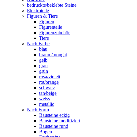
bedruckte/beklebte Steine
Elektroteile
Figuren & Tiere
Figuren
Figurenteile
Figurenzubehör
Tiere
Nach Farbe
blau
braun / nougat
gelb
grau
grün
rosa/violett
rot/orange
schwarz
tan/beige
weiss
metallic
Nach Form
Bausteine eckig
Bausteine modifiziert
Bausteine rund
Bogen