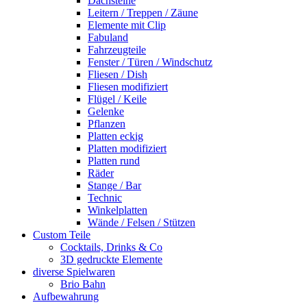
Dachsteine
Leitern / Treppen / Zäune
Elemente mit Clip
Fabuland
Fahrzeugteile
Fenster / Türen / Windschutz
Fliesen / Dish
Fliesen modifiziert
Flügel / Keile
Gelenke
Pflanzen
Platten eckig
Platten modifiziert
Platten rund
Räder
Stange / Bar
Technic
Winkelplatten
Wände / Felsen / Stützen
Custom Teile
Cocktails, Drinks & Co
3D gedruckte Elemente
diverse Spielwaren
Brio Bahn
Aufbewahrung