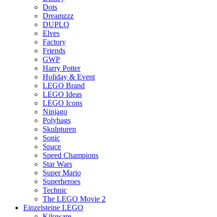
Dots
Dreamzzz
DUPLO
Elves
Factory
Friends
GWP
Harry Potter
Holiday & Event
LEGO Brand
LEGO Ideas
LEGO Icons
Ninjago
Polybags
Skulpturen
Sonic
Space
Speed Champions
Star Wars
Super Mario
Superheroes
Technic
The LEGO Movie 2
Einzelsteine LEGO
Kiloware