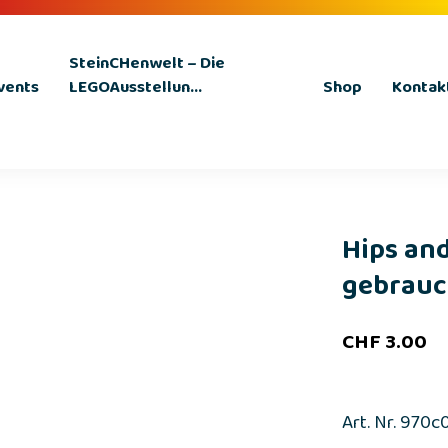
SteinCHenwelt – Die
vents
LEGOAusstellun...
Shop
Kontak
Hips and
gebrauch
CHF
3.00
Art. Nr. 970