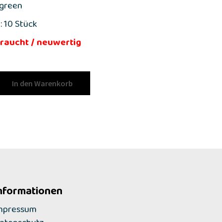
 green
: 10 Stück
raucht / neuwertig
In den Warenkorb
nformationen
mpressum