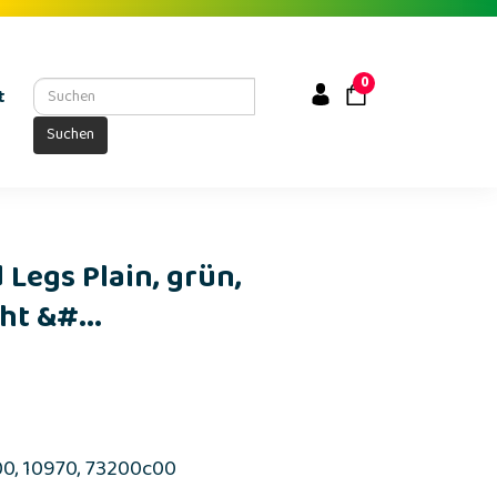
0
t
Suchen
 Legs Plain, grün,
t &#...
c00, 10970, 73200c00