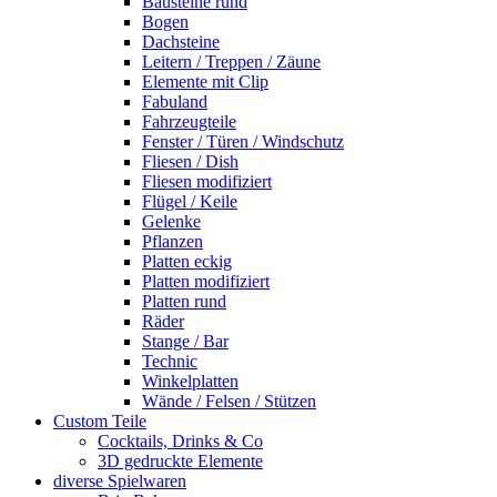
Bausteine rund
Bogen
Dachsteine
Leitern / Treppen / Zäune
Elemente mit Clip
Fabuland
Fahrzeugteile
Fenster / Türen / Windschutz
Fliesen / Dish
Fliesen modifiziert
Flügel / Keile
Gelenke
Pflanzen
Platten eckig
Platten modifiziert
Platten rund
Räder
Stange / Bar
Technic
Winkelplatten
Wände / Felsen / Stützen
Custom Teile
Cocktails, Drinks & Co
3D gedruckte Elemente
diverse Spielwaren