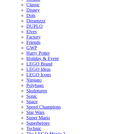
Classic
Disney
Dots
Dreamzzz
DUPLO
Elves
Factory
Friends
GWP
Harry Potter
Holiday & Event
LEGO Brand
LEGO Ideas
LEGO Icons
Ninjago
Polybags
Skulpturen
Sonic
Space
Speed Champions
Star Wars
Super Mario
Superheroes
Technic
The LEGO Movie 2