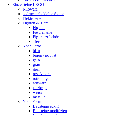
Einzelsteine LEGO
Kiloware
bedruckte/beklebte Steine
Elektroteile
Figuren & Tiere
Figuren
Figurenteile
Figurenzubehör
Tiere
Nach Farbe
blau
braun / nougat
gelb
grau
grün
rosa/violett
rot/orange
schwarz
tan/beige
weiss
metallic
Nach Form
Bausteine eckig
Bausteine modifiziert