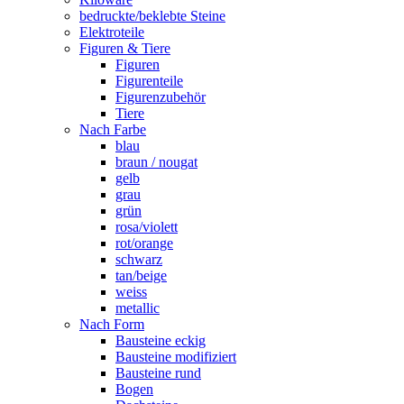
bedruckte/beklebte Steine
Elektroteile
Figuren & Tiere
Figuren
Figurenteile
Figurenzubehör
Tiere
Nach Farbe
blau
braun / nougat
gelb
grau
grün
rosa/violett
rot/orange
schwarz
tan/beige
weiss
metallic
Nach Form
Bausteine eckig
Bausteine modifiziert
Bausteine rund
Bogen