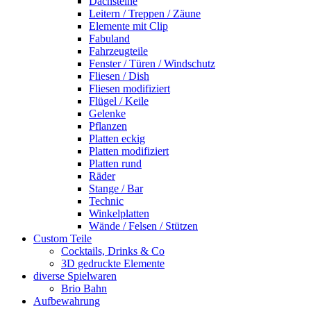
Dachsteine
Leitern / Treppen / Zäune
Elemente mit Clip
Fabuland
Fahrzeugteile
Fenster / Türen / Windschutz
Fliesen / Dish
Fliesen modifiziert
Flügel / Keile
Gelenke
Pflanzen
Platten eckig
Platten modifiziert
Platten rund
Räder
Stange / Bar
Technic
Winkelplatten
Wände / Felsen / Stützen
Custom Teile
Cocktails, Drinks & Co
3D gedruckte Elemente
diverse Spielwaren
Brio Bahn
Aufbewahrung