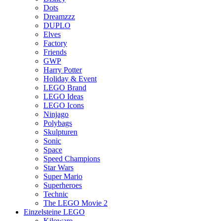
Dots
Dreamzzz
DUPLO
Elves
Factory
Friends
GWP
Harry Potter
Holiday & Event
LEGO Brand
LEGO Ideas
LEGO Icons
Ninjago
Polybags
Skulpturen
Sonic
Space
Speed Champions
Star Wars
Super Mario
Superheroes
Technic
The LEGO Movie 2
Einzelsteine LEGO
Kiloware