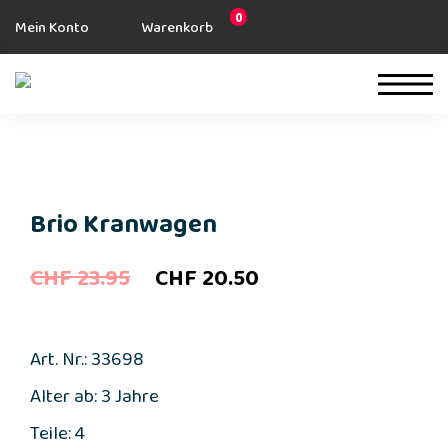
0
Mein Konto
Warenkorb
Brio Kranwagen
Ursprünglicher
Aktueller
CHF
23.95
CHF
20.50
Preis
Preis
war:
ist:
Art. Nr.: 33698
CHF 23.95
CHF 20.50.
Alter ab: 3 Jahre
Teile: 4