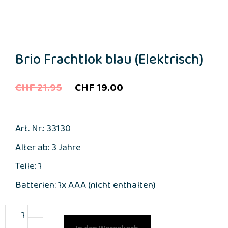
Brio Frachtlok blau (Elektrisch)
Ursprünglicher
Aktueller
CHF
21.95
CHF
19.00
Preis
Preis
war:
ist:
Art. Nr.: 33130
CHF 21.95
CHF 19.00.
Alter ab: 3 Jahre
Teile: 1
Batterien: 1x AAA (nicht enthalten)