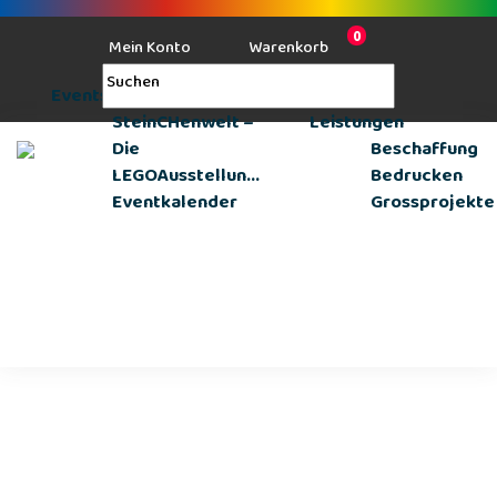
0
Mein Konto
Warenkorb
Events
SteinCHenwelt –
Leistungen
Die
Beschaffung
LEGOAusstellun...
Bedrucken
Eventkalender
Grossprojekte