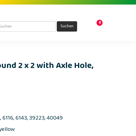
0
Suchen
ound 2 x 2 with Axle Hole,
1, 6116, 6143, 39223, 40049
 yellow