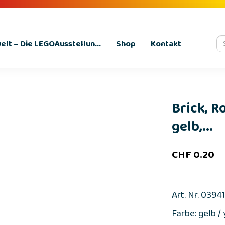
lt – Die LEGOAusstellun...
Shop
Kontakt
Brick, R
gelb,...
CHF
0.20
Art. Nr. 0394
Farbe: gelb /