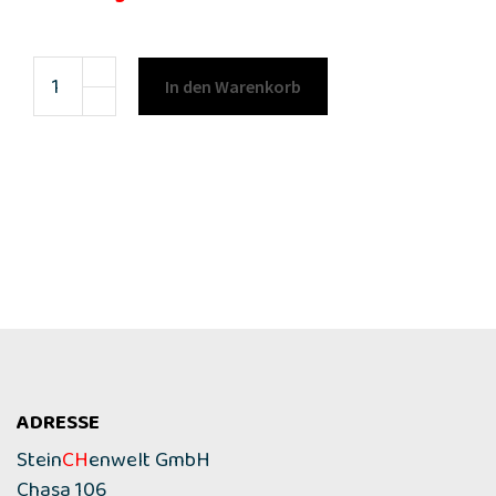
In den Warenkorb
ADRESSE
Stein
CH
enwelt GmbH
Chasa 106