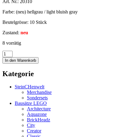
Art. Nr.: 20310
Farbe: (neu) hellgrau / light bluish gray
Beutelgrösse: 10 Stück
Zustand:
neu
8 vorrätig
In den Warenkorb
Kategorie
SteinCHenwelt
Merchandise
Sondersets
Bausätze LEGO
Architecture
Aquazone
BrickHeadz
City
Creator
Classic