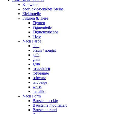
Kiloware
bedruckte/beklebte Steine
Elektroteile
Figuren & Tiere
Figuren
Figurenteile
Figurenzubehör
Tiere
Nach Farbe
blau
braun / nougat
gelb
grau
grün
rosa/violett
rot/orange
schwarz
tan/beige
weiss
metallic
Nach Form
Bausteine eckig
Bausteine modifiziert
Bausteine rund