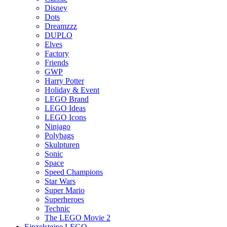
Disney
Dots
Dreamzzz
DUPLO
Elves
Factory
Friends
GWP
Harry Potter
Holiday & Event
LEGO Brand
LEGO Ideas
LEGO Icons
Ninjago
Polybags
Skulpturen
Sonic
Space
Speed Champions
Star Wars
Super Mario
Superheroes
Technic
The LEGO Movie 2
Einzelsteine LEGO