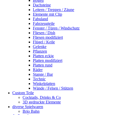
Bogen
Dachsteine
Leitern / Treppen / Zäune
Elemente mit Clip
Fabuland
Fahrzeugteile
Fenster / Türen / Windschutz
Fliesen / Dish
Fliesen modifiziert
Flügel / Keile
Gelenke
Pflanzen
Platten eckig
Platten modifiziert
Platten rund
Räder
Stange / Bar
Technic
Winkelplatten
Wände / Felsen / Stützen
Custom Teile
Cocktails, Drinks & Co
3D gedruckte Elemente
diverse Spielwaren
Brio Bahn