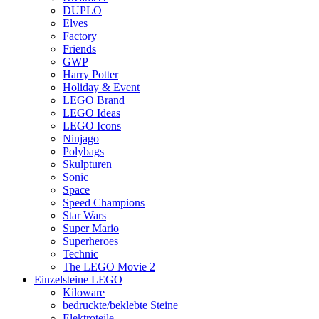
DUPLO
Elves
Factory
Friends
GWP
Harry Potter
Holiday & Event
LEGO Brand
LEGO Ideas
LEGO Icons
Ninjago
Polybags
Skulpturen
Sonic
Space
Speed Champions
Star Wars
Super Mario
Superheroes
Technic
The LEGO Movie 2
Einzelsteine LEGO
Kiloware
bedruckte/beklebte Steine
Elektroteile