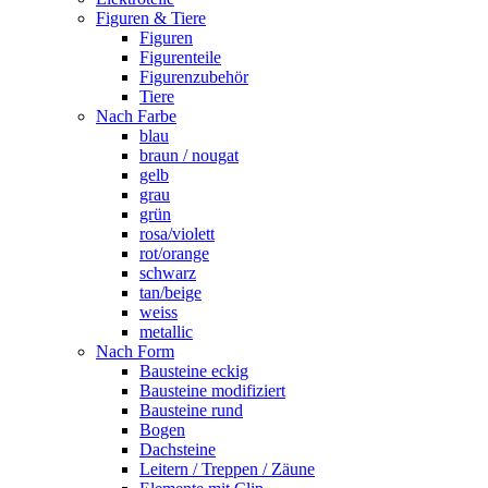
Figuren & Tiere
Figuren
Figurenteile
Figurenzubehör
Tiere
Nach Farbe
blau
braun / nougat
gelb
grau
grün
rosa/violett
rot/orange
schwarz
tan/beige
weiss
metallic
Nach Form
Bausteine eckig
Bausteine modifiziert
Bausteine rund
Bogen
Dachsteine
Leitern / Treppen / Zäune