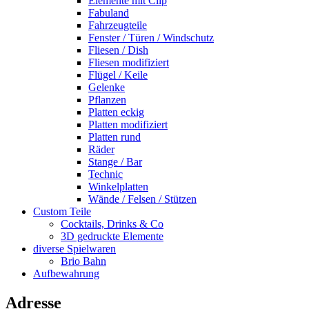
Elemente mit Clip
Fabuland
Fahrzeugteile
Fenster / Türen / Windschutz
Fliesen / Dish
Fliesen modifiziert
Flügel / Keile
Gelenke
Pflanzen
Platten eckig
Platten modifiziert
Platten rund
Räder
Stange / Bar
Technic
Winkelplatten
Wände / Felsen / Stützen
Custom Teile
Cocktails, Drinks & Co
3D gedruckte Elemente
diverse Spielwaren
Brio Bahn
Aufbewahrung
Adresse