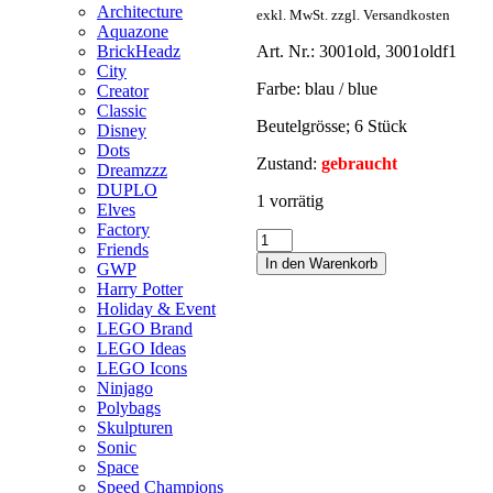
Architecture
exkl. MwSt. zzgl. Versandkosten
Aquazone
Art. Nr.: 3001old, 3001oldf1
BrickHeadz
City
Farbe: blau / blue
Creator
Classic
Beutelgrösse; 6 Stück
Disney
Dots
Zustand:
gebraucht
Dreamzzz
DUPLO
1 vorrätig
Elves
Factory
Friends
In den Warenkorb
GWP
Harry Potter
Holiday & Event
LEGO Brand
LEGO Ideas
LEGO Icons
Ninjago
Polybags
Skulpturen
Sonic
Space
Speed Champions