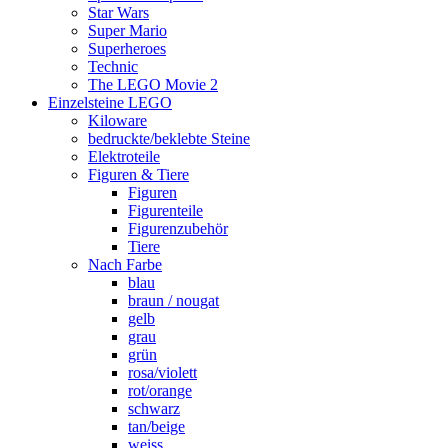
Star Wars
Super Mario
Superheroes
Technic
The LEGO Movie 2
Einzelsteine LEGO
Kiloware
bedruckte/beklebte Steine
Elektroteile
Figuren & Tiere
Figuren
Figurenteile
Figurenzubehör
Tiere
Nach Farbe
blau
braun / nougat
gelb
grau
grün
rosa/violett
rot/orange
schwarz
tan/beige
weiss