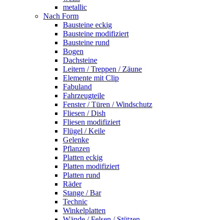
metallic
Nach Form
Bausteine eckig
Bausteine modifiziert
Bausteine rund
Bogen
Dachsteine
Leitern / Treppen / Zäune
Elemente mit Clip
Fabuland
Fahrzeugteile
Fenster / Türen / Windschutz
Fliesen / Dish
Fliesen modifiziert
Flügel / Keile
Gelenke
Pflanzen
Platten eckig
Platten modifiziert
Platten rund
Räder
Stange / Bar
Technic
Winkelplatten
Wände / Felsen / Stützen