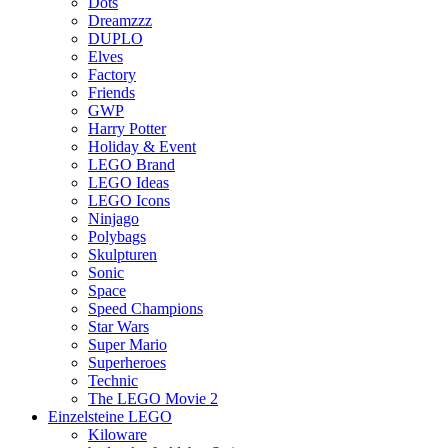
Dots
Dreamzzz
DUPLO
Elves
Factory
Friends
GWP
Harry Potter
Holiday & Event
LEGO Brand
LEGO Ideas
LEGO Icons
Ninjago
Polybags
Skulpturen
Sonic
Space
Speed Champions
Star Wars
Super Mario
Superheroes
Technic
The LEGO Movie 2
Einzelsteine LEGO
Kiloware