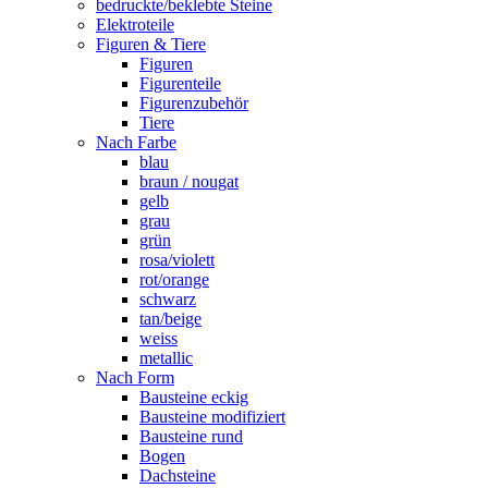
bedruckte/beklebte Steine
Elektroteile
Figuren & Tiere
Figuren
Figurenteile
Figurenzubehör
Tiere
Nach Farbe
blau
braun / nougat
gelb
grau
grün
rosa/violett
rot/orange
schwarz
tan/beige
weiss
metallic
Nach Form
Bausteine eckig
Bausteine modifiziert
Bausteine rund
Bogen
Dachsteine