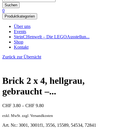
Suchen
0
Produktkategorien
Über uns
Events
SteinCHenwelt – Die LEGOAusstellun...
Shop
Kontakt
Zurück zur Übersicht
Brick 2 x 4, hellgrau,
gebraucht –...
Preisspanne:
CHF
3.80
–
CHF
9.80
CHF 3.80
bis
exkl. MwSt. zzgl. Versandkosten
CHF 9.80
Art. Nr.: 3001, 3001f1, 3556, 15589, 54534, 72841