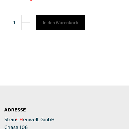
In den Warenkorb
ADRESSE
Stein
CH
enwelt GmbH
Chasa 106