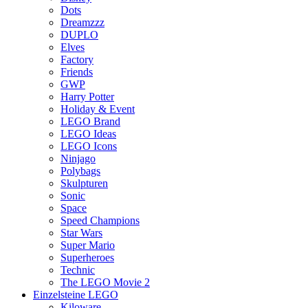
Dots
Dreamzzz
DUPLO
Elves
Factory
Friends
GWP
Harry Potter
Holiday & Event
LEGO Brand
LEGO Ideas
LEGO Icons
Ninjago
Polybags
Skulpturen
Sonic
Space
Speed Champions
Star Wars
Super Mario
Superheroes
Technic
The LEGO Movie 2
Einzelsteine LEGO
Kiloware