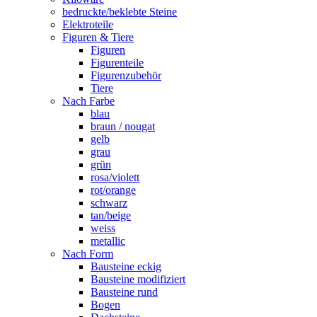
bedruckte/beklebte Steine
Elektroteile
Figuren & Tiere
Figuren
Figurenteile
Figurenzubehör
Tiere
Nach Farbe
blau
braun / nougat
gelb
grau
grün
rosa/violett
rot/orange
schwarz
tan/beige
weiss
metallic
Nach Form
Bausteine eckig
Bausteine modifiziert
Bausteine rund
Bogen