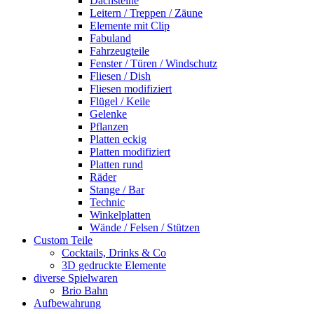
Dachsteine
Leitern / Treppen / Zäune
Elemente mit Clip
Fabuland
Fahrzeugteile
Fenster / Türen / Windschutz
Fliesen / Dish
Fliesen modifiziert
Flügel / Keile
Gelenke
Pflanzen
Platten eckig
Platten modifiziert
Platten rund
Räder
Stange / Bar
Technic
Winkelplatten
Wände / Felsen / Stützen
Custom Teile
Cocktails, Drinks & Co
3D gedruckte Elemente
diverse Spielwaren
Brio Bahn
Aufbewahrung