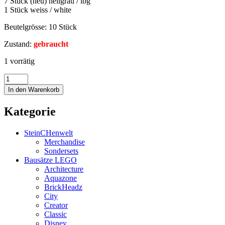
7 Stück (neu) hellgrau / lbg
1 Stück weiss / white
Beutelgrösse: 10 Stück
Zustand:
gebraucht
1 vorrätig
In den Warenkorb
Kategorie
SteinCHenwelt
Merchandise
Sondersets
Bausätze LEGO
Architecture
Aquazone
BrickHeadz
City
Creator
Classic
Disney