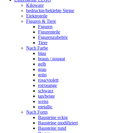
Kiloware
bedruckte/beklebte Steine
Elektroteile
Figuren & Tiere
Figuren
Figurenteile
Figurenzubehör
Tiere
Nach Farbe
blau
braun / nougat
gelb
grau
grün
rosa/violett
rot/orange
schwarz
tan/beige
weiss
metallic
Nach Form
Bausteine eckig
Bausteine modifiziert
Bausteine rund