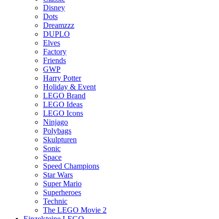
Disney
Dots
Dreamzzz
DUPLO
Elves
Factory
Friends
GWP
Harry Potter
Holiday & Event
LEGO Brand
LEGO Ideas
LEGO Icons
Ninjago
Polybags
Skulpturen
Sonic
Space
Speed Champions
Star Wars
Super Mario
Superheroes
Technic
The LEGO Movie 2
Einzelsteine LEGO