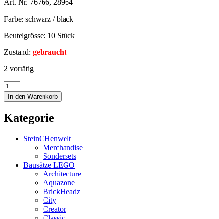
Art. Nr. 76766, 28964
Farbe: schwarz / black
Beutelgrösse: 10 Stück
Zustand:
gebraucht
2 vorrätig
In den Warenkorb
Kategorie
SteinCHenwelt
Merchandise
Sondersets
Bausätze LEGO
Architecture
Aquazone
BrickHeadz
City
Creator
Classic