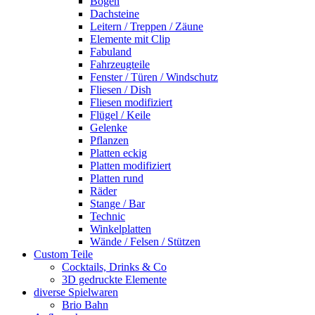
Bogen
Dachsteine
Leitern / Treppen / Zäune
Elemente mit Clip
Fabuland
Fahrzeugteile
Fenster / Türen / Windschutz
Fliesen / Dish
Fliesen modifiziert
Flügel / Keile
Gelenke
Pflanzen
Platten eckig
Platten modifiziert
Platten rund
Räder
Stange / Bar
Technic
Winkelplatten
Wände / Felsen / Stützen
Custom Teile
Cocktails, Drinks & Co
3D gedruckte Elemente
diverse Spielwaren
Brio Bahn