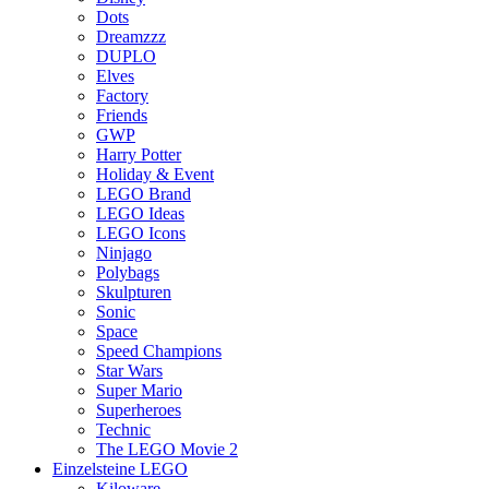
Dots
Dreamzzz
DUPLO
Elves
Factory
Friends
GWP
Harry Potter
Holiday & Event
LEGO Brand
LEGO Ideas
LEGO Icons
Ninjago
Polybags
Skulpturen
Sonic
Space
Speed Champions
Star Wars
Super Mario
Superheroes
Technic
The LEGO Movie 2
Einzelsteine LEGO
Kiloware