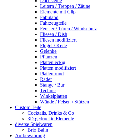
Dachsteine
Leitern / Treppen / Zäune
Elemente mit Clip
Fabuland
Fahrzeugteile
Fenster / Türen / Windschutz
Fliesen / Dish
Fliesen modifiziert
Flügel / Keile
Gelenke
Pflanzen
Platten eckig
Platten modifiziert
Platten rund
Räder
Stange / Bar
Technic
Winkelplatten
Wände / Felsen / Stützen
Custom Teile
Cocktails, Drinks & Co
3D gedruckte Elemente
diverse Spielwaren
Brio Bahn
Aufbewahrung