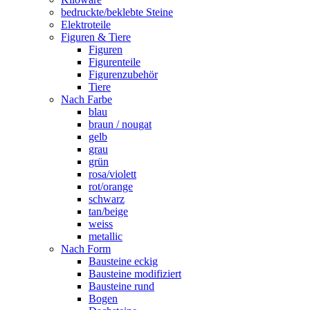
bedruckte/beklebte Steine
Elektroteile
Figuren & Tiere
Figuren
Figurenteile
Figurenzubehör
Tiere
Nach Farbe
blau
braun / nougat
gelb
grau
grün
rosa/violett
rot/orange
schwarz
tan/beige
weiss
metallic
Nach Form
Bausteine eckig
Bausteine modifiziert
Bausteine rund
Bogen