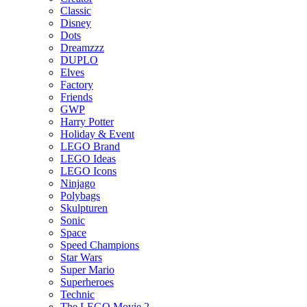
Classic
Disney
Dots
Dreamzzz
DUPLO
Elves
Factory
Friends
GWP
Harry Potter
Holiday & Event
LEGO Brand
LEGO Ideas
LEGO Icons
Ninjago
Polybags
Skulpturen
Sonic
Space
Speed Champions
Star Wars
Super Mario
Superheroes
Technic
The LEGO Movie 2