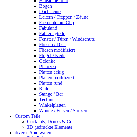
Bausteine rund
Bogen
Dachsteine
Leitern / Treppen / Zäune
Elemente mit Clip
Fabuland
Fahrzeugteile
Fenster / Türen / Windschutz
Fliesen / Dish
Fliesen modifiziert
Flügel / Keile
Gelenke
Pflanzen
Platten eckig
Platten modifiziert
Platten rund
Räder
Stange / Bar
Technic
Winkelplatten
Wände / Felsen / Stützen
Custom Teile
Cocktails, Drinks & Co
3D gedruckte Elemente
diverse Spielwaren