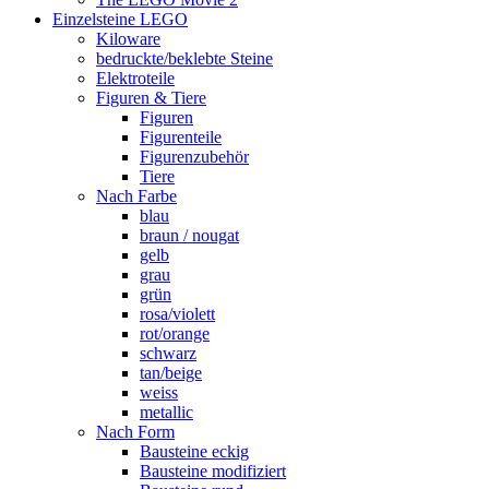
Einzelsteine LEGO
Kiloware
bedruckte/beklebte Steine
Elektroteile
Figuren & Tiere
Figuren
Figurenteile
Figurenzubehör
Tiere
Nach Farbe
blau
braun / nougat
gelb
grau
grün
rosa/violett
rot/orange
schwarz
tan/beige
weiss
metallic
Nach Form
Bausteine eckig
Bausteine modifiziert