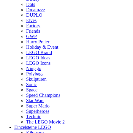
Dots
Dreamzzz
DUPLO
Elves
Factory
Friends
GWP
Harry Potter
Holiday & Event
LEGO Brand
LEGO Ideas
LEGO Icons
Ninjago
Polybags
Skulpturen
Sonic
Space
Speed Champions
Star Wars
Super Mario
Superheroes
Technic
The LEGO Movie 2
Einzelsteine LEGO
Kiloware