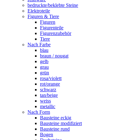
bedruckte/beklebte Steine
Elektroteile
Figuren & Tiere
Figuren
Figurenteile
Figurenzubehör
Tiere
Nach Farbe
blau
braun / nougat
gelb
grau
grün
rosa/violett
rot/orange
schwarz
tan/beige
weiss
metallic
Nach Form
Bausteine eckig
Bausteine modifiziert
Bausteine rund
Bogen