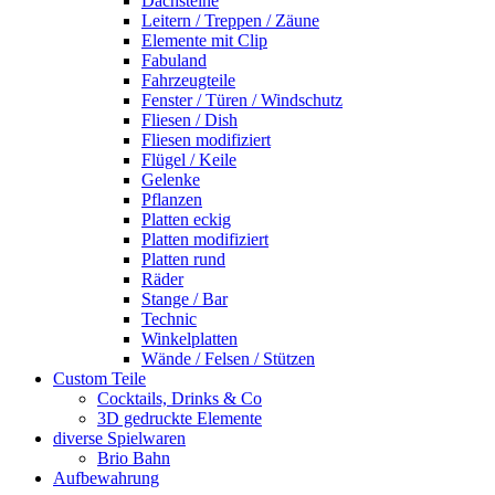
Dachsteine
Leitern / Treppen / Zäune
Elemente mit Clip
Fabuland
Fahrzeugteile
Fenster / Türen / Windschutz
Fliesen / Dish
Fliesen modifiziert
Flügel / Keile
Gelenke
Pflanzen
Platten eckig
Platten modifiziert
Platten rund
Räder
Stange / Bar
Technic
Winkelplatten
Wände / Felsen / Stützen
Custom Teile
Cocktails, Drinks & Co
3D gedruckte Elemente
diverse Spielwaren
Brio Bahn
Aufbewahrung