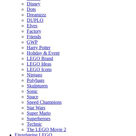
Disney
Dots
Dreamzzz
DUPLO
Elves
Factory
Friends
GWP
Harry Potter
Holiday & Event
LEGO Brand
LEGO Ideas
LEGO Icons
Ninjago
Polybags
Skulpturen
Sonic
Space
Speed Champions
Star Wars
Super Mario
Superheroes
Technic
The LEGO Movie 2
Einzelsteine LEGO