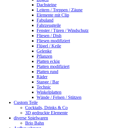
Dachsteine
Leitern / Treppen / Zäune
Elemente mit Clip
Fabuland
Fahrzeugteile
Fenster / Türen / Windschutz
Fliesen / Dish
Fliesen modifiziert
Flügel / Keile
Gelenke
Pflanzen
Platten eckig
Platten modifiziert
Platten rund
Räder
Stange / Bar
Technic
Winkelplatten
Wände / Felsen / Stützen
Custom Teile
Cocktails, Drinks & Co
3D gedruckte Elemente
diverse Spielwaren
Brio Bahn