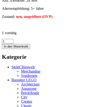
Anz. Elemente: 24 Sets
Altersempfehlung: 5+ Jahre
Zustand:
neu, ungeöffnet (OVP)
1 vorrätig
In den Warenkorb
Kategorie
SteinCHenwelt
Merchandise
Sondersets
Bausätze LEGO
Architecture
Aquazone
BrickHeadz
City
Creator
Classic