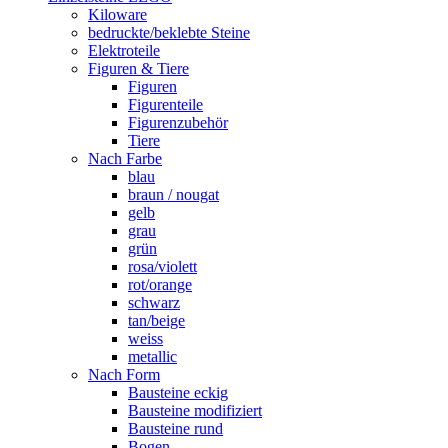
Kiloware
bedruckte/beklebte Steine
Elektroteile
Figuren & Tiere
Figuren
Figurenteile
Figurenzubehör
Tiere
Nach Farbe
blau
braun / nougat
gelb
grau
grün
rosa/violett
rot/orange
schwarz
tan/beige
weiss
metallic
Nach Form
Bausteine eckig
Bausteine modifiziert
Bausteine rund
Bogen