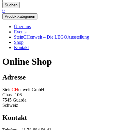
Suchen
0
Produktkategorien
Über uns
Events
SteinCHenwelt – Die LEGOAusstellung
Shop
Kontakt
Online Shop
Adresse
Stein
CH
enwelt GmbH
Chasa 106
7545 Guarda
Schweiz
Kontakt
Telefon: +41 78 684 96 41