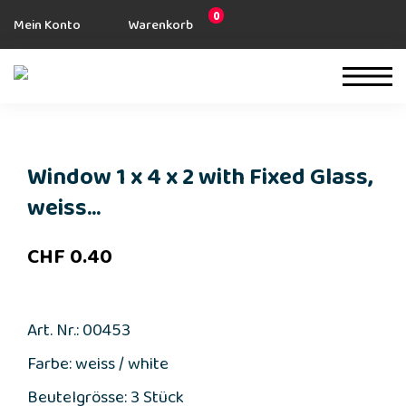
0
Mein Konto
Warenkorb
Window 1 x 4 x 2 with Fixed Glass,
weiss...
CHF
0.40
Art. Nr.: 00453
Farbe: weiss / white
Beutelgrösse: 3 Stück