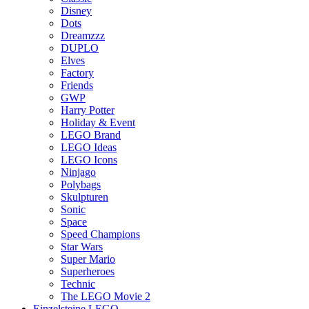
Disney
Dots
Dreamzzz
DUPLO
Elves
Factory
Friends
GWP
Harry Potter
Holiday & Event
LEGO Brand
LEGO Ideas
LEGO Icons
Ninjago
Polybags
Skulpturen
Sonic
Space
Speed Champions
Star Wars
Super Mario
Superheroes
Technic
The LEGO Movie 2
Einzelsteine LEGO