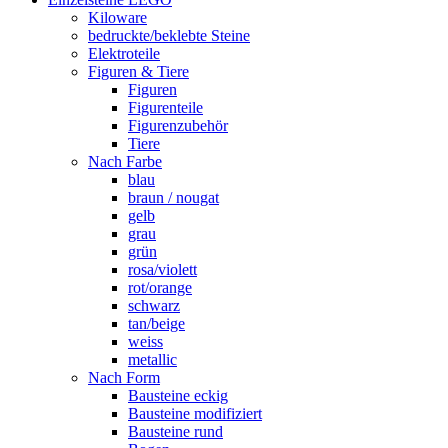
Kiloware
bedruckte/beklebte Steine
Elektroteile
Figuren & Tiere
Figuren
Figurenteile
Figurenzubehör
Tiere
Nach Farbe
blau
braun / nougat
gelb
grau
grün
rosa/violett
rot/orange
schwarz
tan/beige
weiss
metallic
Nach Form
Bausteine eckig
Bausteine modifiziert
Bausteine rund