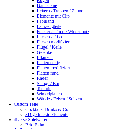
Bogen
Dachsteine
Leitern / Treppen / Zäune
Elemente mit Clip
Fabuland
Fahrzeugteile
Fenster / Türen / Windschutz
Fliesen / Dish
Fliesen modifiziert
Flügel / Keile
Gelenke
Pflanzen
Platten eckig
Platten modifiziert
Platten rund
Räder
Stange / Bar
Technic
Winkelplatten
Wände / Felsen / Stützen
Custom Teile
Cocktails, Drinks & Co
3D gedruckte Elemente
diverse Spielwaren
Brio Bahn