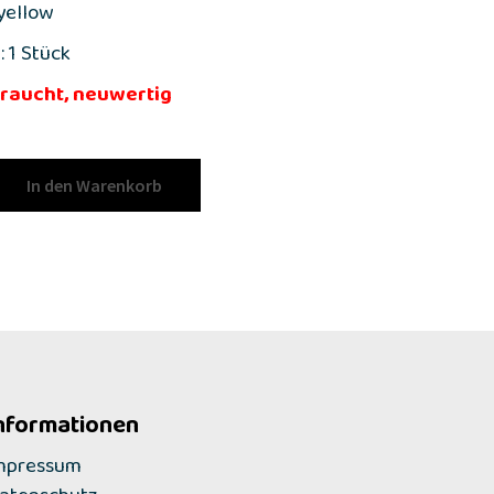
 yellow
 1 Stück
raucht, neuwertig
In den Warenkorb
nformationen
mpressum