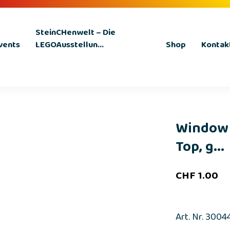
SteinCHenwelt – Die
vents
LEGOAusstellun...
Shop
Kontak
Window 1
Top, g...
CHF
1.00
Art. Nr. 3004