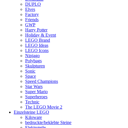
DUPLO
Elves
Factory
Friends
GWP
Harry Potter
Holiday & Event
LEGO Brand
LEGO Ideas
LEGO Icons
Ninjago
Polybags
Skulpturen
Sonic
Space
Speed Champions
Star Wars
Super Mario
Superheroes
Technic
The LEGO Movie 2
Einzelsteine LEGO
Kiloware
bedruckte/beklebte Steine
Elektroteile