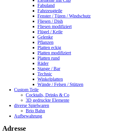
Elemente mit Clip
Fabuland
Fahrzeugteile
Fenster / Türen / Windschutz
Fliesen / Dish
Fliesen modifiziert
Flügel / Keile
Gelenke
Pflanzen
Platten eckig
Platten modifiziert
Platten rund
Räder
Stange / Bar
Technic
Winkelplatten
Wände / Felsen / Stützen
Custom Teile
Cocktails, Drinks & Co
3D gedruckte Elemente
diverse Spielwaren
Brio Bahn
Aufbewahrung
Adresse