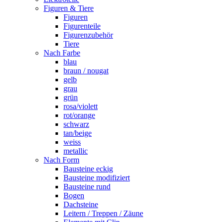
Figuren & Tiere
Figuren
Figurenteile
Figurenzubehör
Tiere
Nach Farbe
blau
braun / nougat
gelb
grau
grün
rosa/violett
rot/orange
schwarz
tan/beige
weiss
metallic
Nach Form
Bausteine eckig
Bausteine modifiziert
Bausteine rund
Bogen
Dachsteine
Leitern / Treppen / Zäune