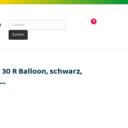
0
t
Suchen
x 30 R Balloon, schwarz,
..
0