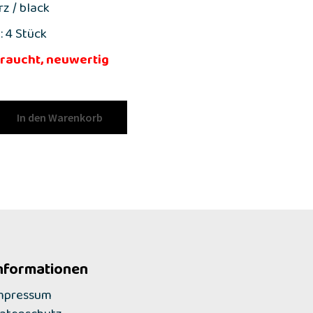
z / black
: 4 Stück
raucht, neuwertig
In den Warenkorb
nformationen
mpressum