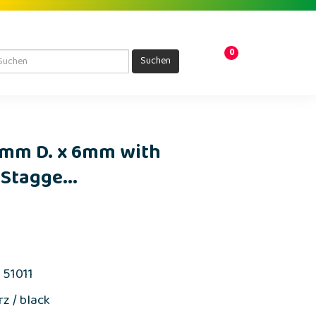
0
Suchen
.5mm D. x 6mm with
Stagge...
, 51011
z / black