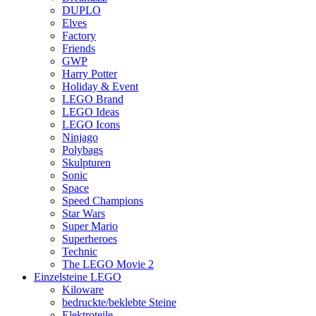
DUPLO
Elves
Factory
Friends
GWP
Harry Potter
Holiday & Event
LEGO Brand
LEGO Ideas
LEGO Icons
Ninjago
Polybags
Skulpturen
Sonic
Space
Speed Champions
Star Wars
Super Mario
Superheroes
Technic
The LEGO Movie 2
Einzelsteine LEGO
Kiloware
bedruckte/beklebte Steine
Elektroteile