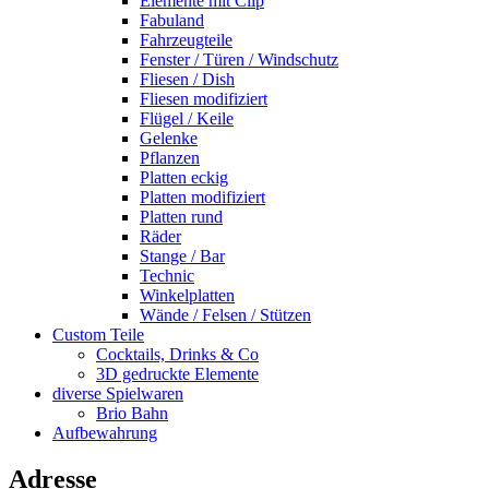
Elemente mit Clip
Fabuland
Fahrzeugteile
Fenster / Türen / Windschutz
Fliesen / Dish
Fliesen modifiziert
Flügel / Keile
Gelenke
Pflanzen
Platten eckig
Platten modifiziert
Platten rund
Räder
Stange / Bar
Technic
Winkelplatten
Wände / Felsen / Stützen
Custom Teile
Cocktails, Drinks & Co
3D gedruckte Elemente
diverse Spielwaren
Brio Bahn
Aufbewahrung
Adresse