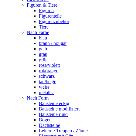
Figuren & Tiere
Figuren
Figurenteile
Figurenzubehör
Tiere
Nach Farbe
blau
braun / nougat
gelb
grau
grün
rosa/violett
rot/orange
schwarz
tan/beige
weiss
metallic
Nach Form
Bausteine eckig
Bausteine modifiziert
Bausteine rund
Bogen
Dachsteine
Leitern / Treppen / Zäune