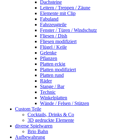
Dachsteine
Leitern / Treppen / Zäune
Elemente mit Clip
Fabuland
Fahrzeugteile
Fenster / Türen / Windschutz
Fliesen / Dish
Fliesen modifiziert
Flügel / Keile
Gelenke
Pflanzen
Platten eckig
Platten modifiziert
Platten rund
Räder
Stange / Bar
Technic
Winkelplatten
Wände / Felsen / Stützen
Custom Teile
Cocktails, Drinks & Co
3D gedruckte Elemente
diverse Spielwaren
Brio Bahn
Aufbewahrung