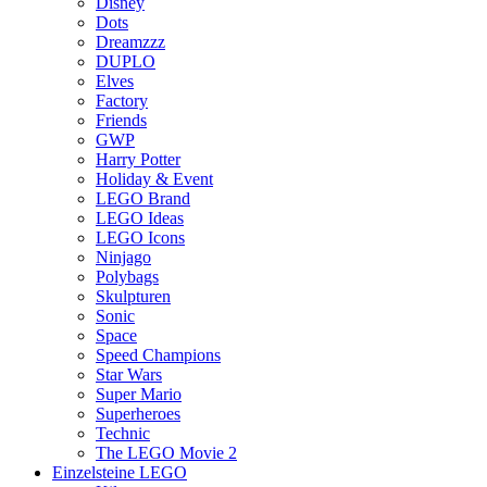
Disney
Dots
Dreamzzz
DUPLO
Elves
Factory
Friends
GWP
Harry Potter
Holiday & Event
LEGO Brand
LEGO Ideas
LEGO Icons
Ninjago
Polybags
Skulpturen
Sonic
Space
Speed Champions
Star Wars
Super Mario
Superheroes
Technic
The LEGO Movie 2
Einzelsteine LEGO