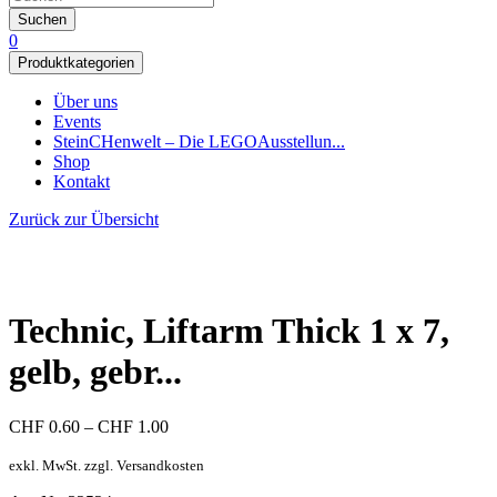
Suchen
0
Produktkategorien
Über uns
Events
SteinCHenwelt – Die LEGOAusstellun...
Shop
Kontakt
Zurück zur Übersicht
Technic, Liftarm Thick 1 x 7,
gelb, gebr...
Preisspanne:
CHF
0.60
–
CHF
1.00
CHF 0.60
bis
exkl. MwSt. zzgl. Versandkosten
CHF 1.00