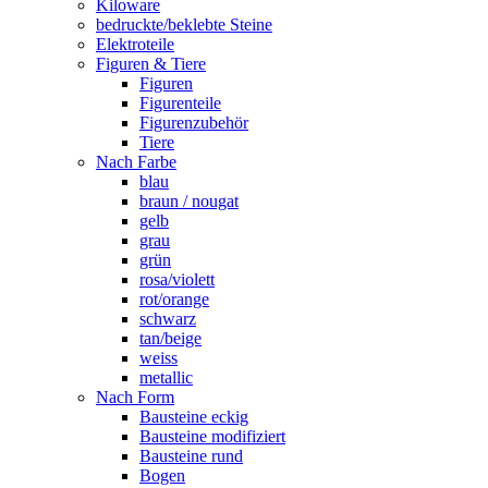
Kiloware
bedruckte/beklebte Steine
Elektroteile
Figuren & Tiere
Figuren
Figurenteile
Figurenzubehör
Tiere
Nach Farbe
blau
braun / nougat
gelb
grau
grün
rosa/violett
rot/orange
schwarz
tan/beige
weiss
metallic
Nach Form
Bausteine eckig
Bausteine modifiziert
Bausteine rund
Bogen