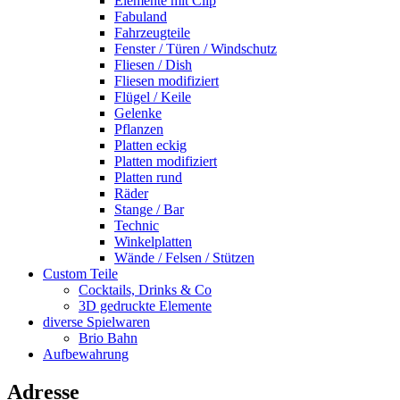
Elemente mit Clip
Fabuland
Fahrzeugteile
Fenster / Türen / Windschutz
Fliesen / Dish
Fliesen modifiziert
Flügel / Keile
Gelenke
Pflanzen
Platten eckig
Platten modifiziert
Platten rund
Räder
Stange / Bar
Technic
Winkelplatten
Wände / Felsen / Stützen
Custom Teile
Cocktails, Drinks & Co
3D gedruckte Elemente
diverse Spielwaren
Brio Bahn
Aufbewahrung
Adresse