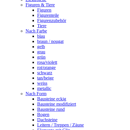
Figuren & Tiere
Figuren
Figurenteile
Figurenzubehör
Tiere
Nach Farbe
blau
braun / nougat
gelb
grau
grün
rosa/violett
rot/orange
schwarz
tan/beige
weiss
metallic
Nach Form
Bausteine eckig
Bausteine modifiziert
Bausteine rund
Bogen
Dachsteine
Leitern / Treppen / Zäune