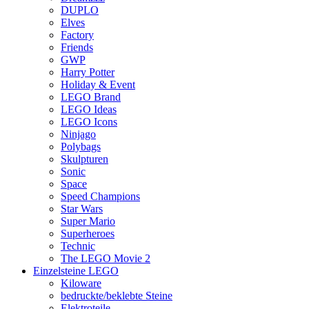
DUPLO
Elves
Factory
Friends
GWP
Harry Potter
Holiday & Event
LEGO Brand
LEGO Ideas
LEGO Icons
Ninjago
Polybags
Skulpturen
Sonic
Space
Speed Champions
Star Wars
Super Mario
Superheroes
Technic
The LEGO Movie 2
Einzelsteine LEGO
Kiloware
bedruckte/beklebte Steine
Elektroteile