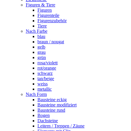
Figuren & Tiere
Figuren
Figurenteile
Figurenzubehör
Tiere
Nach Farbe
blau
braun / nougat
gelb
grau
grün
rosa/violett
rot/orange
schwarz
tan/beige
weiss
metallic
Nach Form
Bausteine eckig
Bausteine modifiziert
Bausteine rund
Bogen
Dachsteine
Leitern / Treppen / Zäune