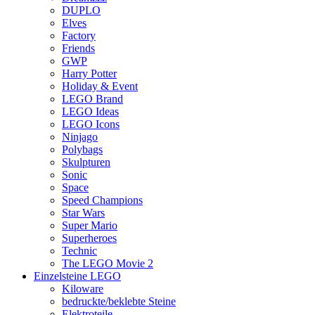
DUPLO
Elves
Factory
Friends
GWP
Harry Potter
Holiday & Event
LEGO Brand
LEGO Ideas
LEGO Icons
Ninjago
Polybags
Skulpturen
Sonic
Space
Speed Champions
Star Wars
Super Mario
Superheroes
Technic
The LEGO Movie 2
Einzelsteine LEGO
Kiloware
bedruckte/beklebte Steine
Elektroteile