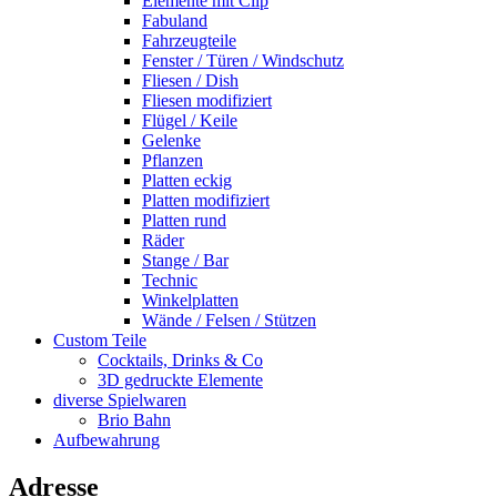
Elemente mit Clip
Fabuland
Fahrzeugteile
Fenster / Türen / Windschutz
Fliesen / Dish
Fliesen modifiziert
Flügel / Keile
Gelenke
Pflanzen
Platten eckig
Platten modifiziert
Platten rund
Räder
Stange / Bar
Technic
Winkelplatten
Wände / Felsen / Stützen
Custom Teile
Cocktails, Drinks & Co
3D gedruckte Elemente
diverse Spielwaren
Brio Bahn
Aufbewahrung
Adresse