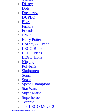
Disney
Dots
Dreamzzz
DUPLO
Elves
Factory
Friends
GWP
Harry Potter
Holiday & Event
LEGO Brand
LEGO Ideas
LEGO Icons
Ninjago
Polybags
Skulpturen
Sonic
Space
Speed Champions
Star Wars
Super Mario
Superheroes
Technic
The LEGO Movie 2
Einzelsteine LEGO