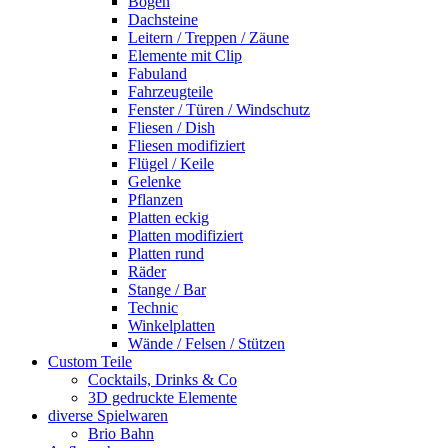
Bogen
Dachsteine
Leitern / Treppen / Zäune
Elemente mit Clip
Fabuland
Fahrzeugteile
Fenster / Türen / Windschutz
Fliesen / Dish
Fliesen modifiziert
Flügel / Keile
Gelenke
Pflanzen
Platten eckig
Platten modifiziert
Platten rund
Räder
Stange / Bar
Technic
Winkelplatten
Wände / Felsen / Stützen
Custom Teile
Cocktails, Drinks & Co
3D gedruckte Elemente
diverse Spielwaren
Brio Bahn